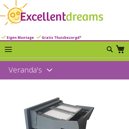
Eigen Montage
Gratis Thuisbezorgd*
Ga
Search
Wi
naar
de
inhoud
Veranda's