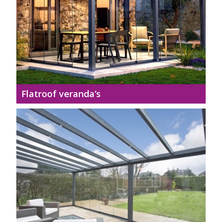
Flatroof veranda‘s