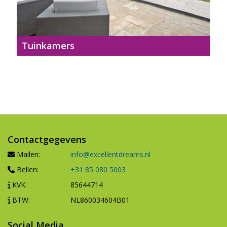
Tuinkamers
Contactgegevens
Mailen:
info@excellentdreams.nl
Bellen:
+31 85 080 5003
KVK:
85644714
BTW:
NL860034604B01
Social Media